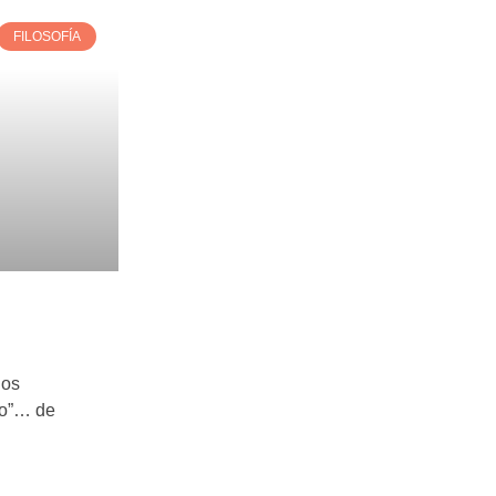
FILOSOFÍA
los
do”… de