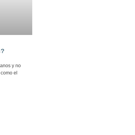
s?
ianos y no
 como el