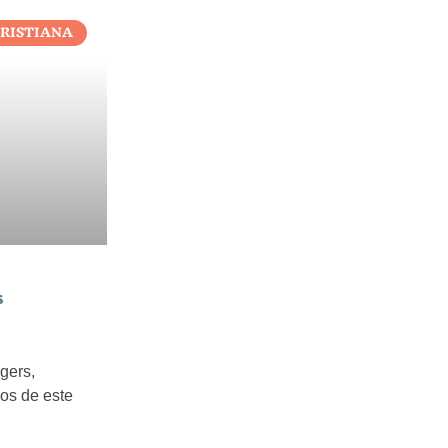
CRISTIANA
s
gers,
jos de este